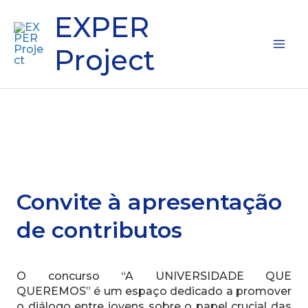
Skip
Mai
EXPER
to
content
Me
Project
Convite à apresentação
de contributos
O concurso “A UNIVERSIDADE QUE
QUEREMOS” é um espaço dedicado a promover
o diálogo entre jovens sobre o papel crucial das